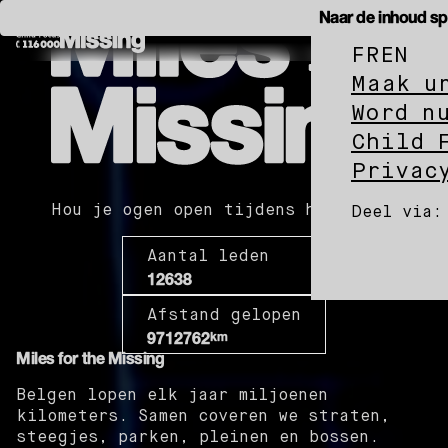
Miles
Naar de inhoud sp
for
the
Missing
FR
EN
Child
Miles
Focus
Maak u
for
the
Word n
Missing
Child 
Privac
Hou je ogen open tijdens het lopen
Deel via:
Aantal leden
Child
Child
Chi
12638
Focus
on
Foc
Afstand gelopen
on
Whats
on
km
9712762
Facebo
X
Miles for the Missing
Belgen lopen elk jaar miljoenen
kilometers. Samen coveren we straten,
steegjes, parken, pleinen en bossen.